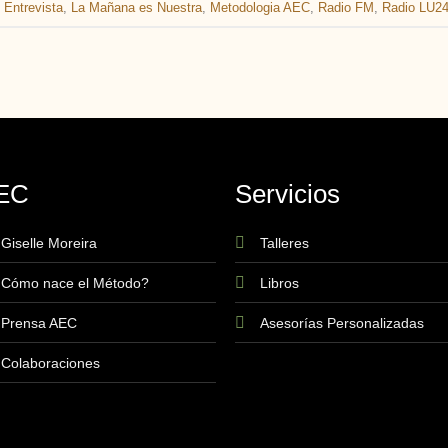
,
Entrevista
,
La Mañana es Nuestra
,
Metodologia AEC
,
Radio FM
,
Radio LU2
EC
Servicios
Giselle Moreira
Talleres
Cómo nace el Método?
Libros
Prensa AEC
Asesorías Personalizadas
Colaboraciones