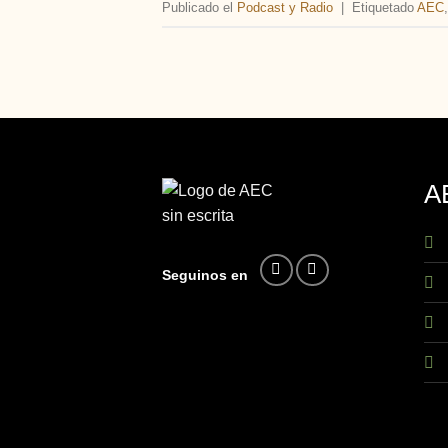
Publicado el
Podcast y Radio
|
Etiquetado
AEC
A
Seguinos en