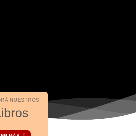
ORÁ NUESTROS
ibros
VER MÁS