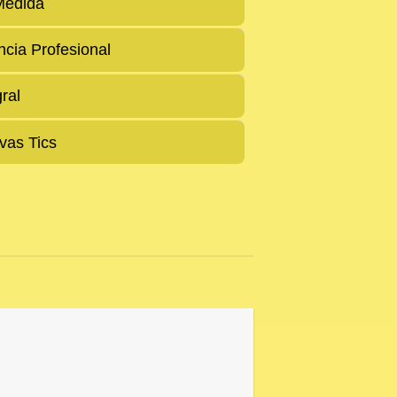
Medida
ncia Profesional
gral
vas Tics