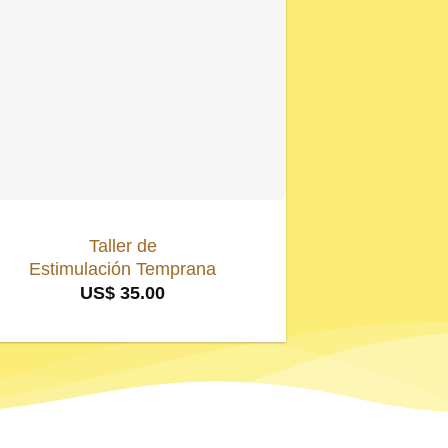
Taller de
Taller de Iniciac
Estimulación Temprana
U
US$
35.00